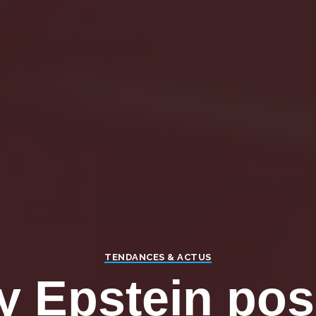
TENDANCES & ACTUS
ey Epstein pos