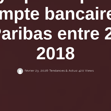
mpte bancair
ribas entre 
2018
février 23, 2026
Tendances & Actus
420 Views