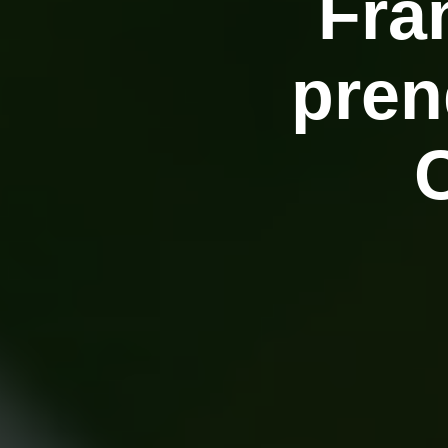
Fra
pren