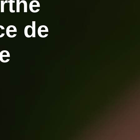
rthe
ce de
e