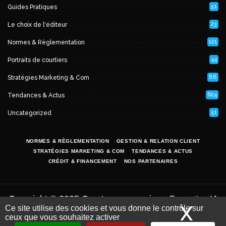
51
Guides Pratiques
23
Le choix de l'éditeur
121
Normes & Règlementation
44
Portraits de courtiers
88
Stratégies Marketing & Com
624
Tendances & Actus
51
Uncategorized
NORMES & RÈGLEMENTATION
GESTION & RELATION CLIENT
STRATÉGIES MARKETING & COM
TENDANCES & ACTUS
CRÉDIT & FINANCEMENT
NOS PARTENAIRES
Copyright © 2025 Courtage-magazine -
Formation IA
X
Mas
Ce site utilise des cookies et vous donne le contrôle sur
par
.
et LLM pour les courtiers
iSoluce
Mentions
ceux que vous souhaitez activer