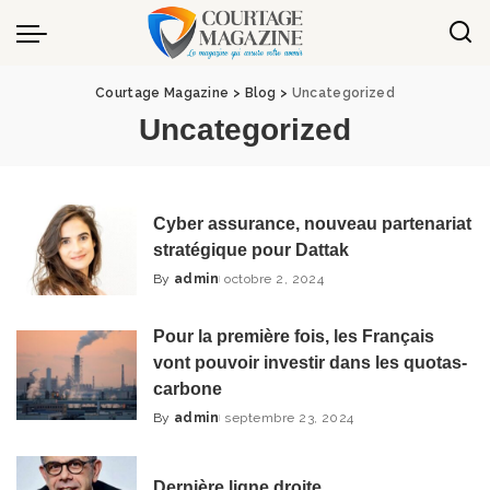
Panneau de gestion des cookies
Courtage Magazine
>
Blog
>
Uncategorized
Uncategorized
Cyber assurance, nouveau partenariat
stratégique pour Dattak
By
admin
octobre 2, 2024
Posted
by
Pour la première fois, les Français
vont pouvoir investir dans les quotas-
carbone
By
admin
septembre 23, 2024
Posted
by
Dernière ligne droite