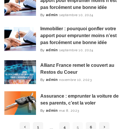
apport pour emprunter moins n’est
pas forcément une bonne idée
By
admin
septembre 10, 2024
Posted
by
Immobilier : pourquoi gonfler votre
apport pour emprunter moins n’est
pas forcément une bonne idée
By
admin
septembre 10, 2024
Posted
by
Allianz France remet le couvert au
Restos du Coeur
By
admin
novembre 10, 2023
Posted
by
Assurance : emprunter la voiture de
ses parents, c’est la voler
By
admin
mai 8, 2023
Posted
by
…
1
4
5
6