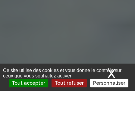
X
Mas
Ce site utilise des cookies et vous donne le contrôle sur
ceux que vous souhaitez activer
Tout accepter
Tout refuser
Personnaliser
Selon nos informations, Axa France a