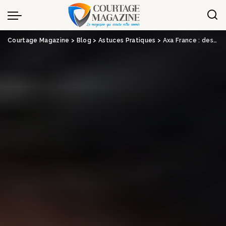
Panneau de gestion des cookies
Courtage Magazine
>
Blog
>
Astuces Pratiques
>
Axa France : des fortes hausses en santé et prévoyance des entreprises pour 2024