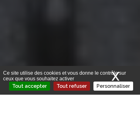
X
Mas
Ce site utilise des cookies et vous donne le contrôle sur
ceux que vous souhaitez activer
Tout accepter
Tout refuser
Personnaliser
Axa France a conclu un traité de