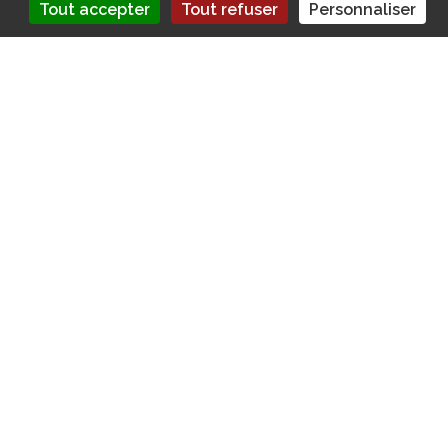
Tout accepter
Tout refuser
Personnaliser
La facture pour 2025 sera connue à la fin
du mois. La directrice de SantéSuisse,
Verena Nold, explique pourquoi elle va à
nouveau augmenter.
Sommaire