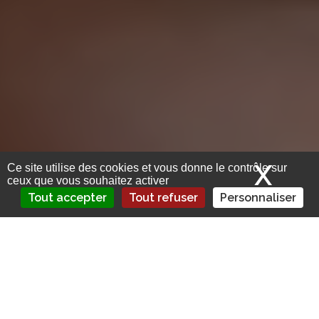
X
Mas
Ce site utilise des cookies et vous donne le contrôle sur
ceux que vous souhaitez activer
Tout accepter
Tout refuser
Personnaliser
L’insurtech prévoit une augmentation