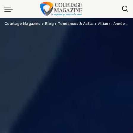
Panneau de gestion des cookies
Courtage Magazine
>
Blog
>
Tendances & Actus
>
Allianz : Année 2023 record malgré le poids des catastrophes naturelles