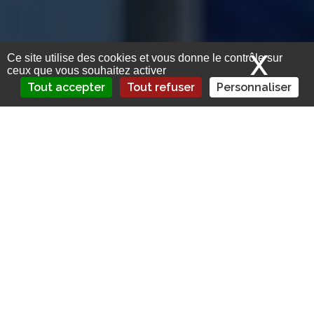
X
Mas
Ce site utilise des cookies et vous donne le contrôle sur
ceux que vous souhaitez activer
Tout accepter
Tout refuser
Personnaliser
Allianz enregistre un bénéfice net part du
groupe en hausse de 33% en 2023, à 8,5
milliards d’euros, malgré le poids des
catastrophes.