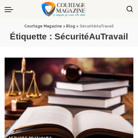
Panneau de gestion des cookies
Courtage Magazine
>
Blog
>
SécuritéAuTravail
Étiquette :
SécuritéAuTravail