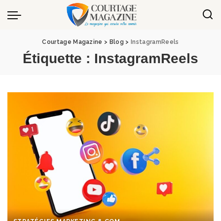
Panneau de gestion des cookies
Courtage Magazine
>
Blog
>
InstagramReels
Étiquette :
InstagramReels