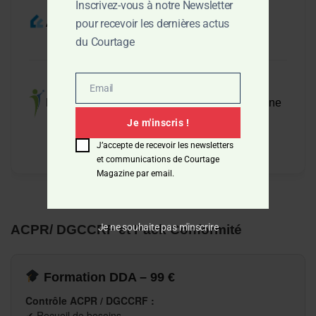
Inscrivez-vous à notre Newsletter
pour recevoir les dernières actus
Actualité du BTP
du Courtage
Email
Email
Magazine dédié aux Entrepreneurs en Lorraine
Je m'inscris !
J’accepte de recevoir les newsletters
et communications de Courtage
Magazine par email.
Je ne souhaite pas m'inscrire
ACPR/ DGCCRF et Pack Conformité
Formation DDA – 99 €
Contrôle ACPR / DGCCRF :
✔ Recueil de besoins