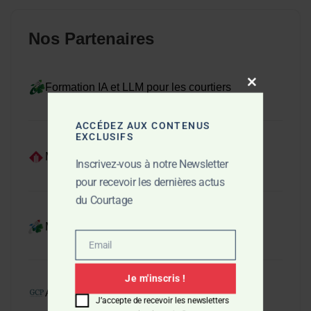
Nos Partenaires
Formation IA et LLM pour les courtiers
Close this mo
ACCÉDEZ AUX CONTENUS
EXCLUSIFS
Magazine du BTP
Inscrivez-vous à notre Newsletter
pour recevoir les dernières actus
du Courtage
Magazine sur le Growth Hacking
Email
Email
Je m'inscris !
Actualité du BTP en Gironde
J’accepte de recevoir les newsletters