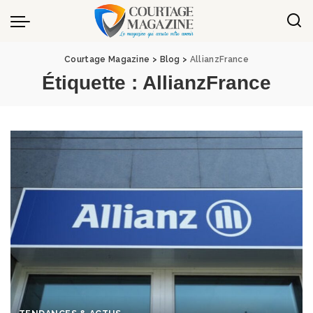
Panneau de gestion des cookies
Courtage Magazine
>
Blog
>
AllianzFrance
Étiquette :
AllianzFrance