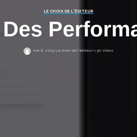
LE CHOIX DE L'ÉDITEUR
i Des Perform
mai 6, 2025
Le choix de l'éditeur
1.5k Views