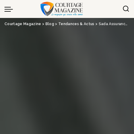
Panneau de gestion des cookies
Courtage Magazine
>
Blog
>
Tendances & Actus
>
Sada Assurances poursuit sa croissance en 2023 en contenant sa solvabilité