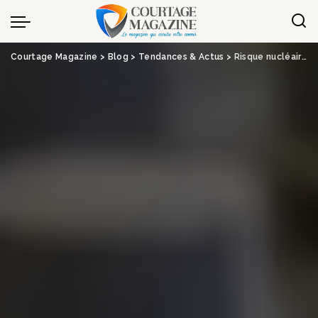
Panneau de gestion des cookies
Courtage Magazine
>
Blog
>
Tendances & Actus
>
Risque nucléaire : Bessé et Bureau Veritas au chevet des petits réacteurs