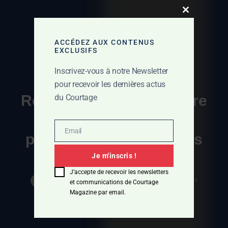
Close this mo
ACCÉDEZ AUX CONTENUS
EXCLUSIFS
Inscrivez-vous à notre Newsletter
pour recevoir les dernières actus
TENDANCES & ACTUS
Retour sur le SEO Square
du Courtage
2023 : innovations,
Email
perspectives et conseils
Email
SEO
Je m'inscris !
J’accepte de recevoir les newsletters
décembre 21, 2023
Tendances & Actus
610 Views
et communications de Courtage
Magazine par email.