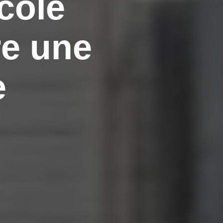
cole
e une
e