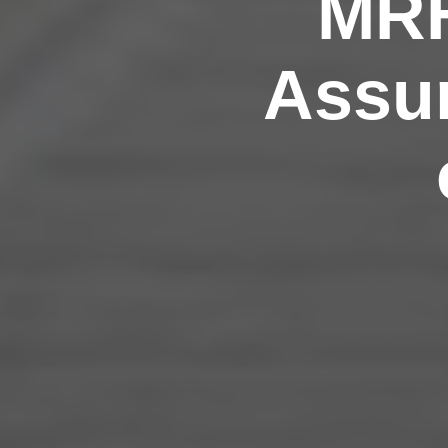
MRH
Assu