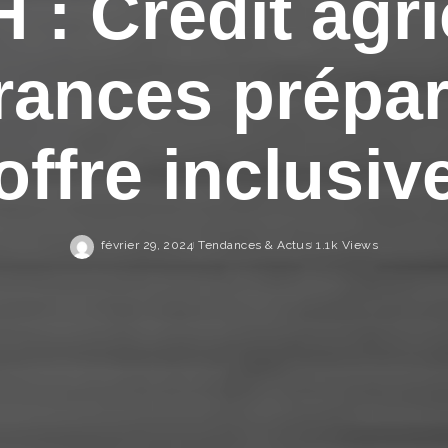
 : Crédit agri
rances prépar
offre inclusiv
février 29, 2024
Tendances & Actus
1.1k Views