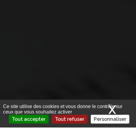
X
Mas
Ce site utilise des cookies et vous donne le contrôle sur
ceux que vous souhaitez activer
Tout accepter
Tout refuser
Personnaliser