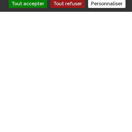
Tout accepter
Tout refuser
Personnaliser
Le voyage en famille : une tendance montante
pour 2025
Voyager en famille
est devenu une véritable
mode, surtout avec l’approche de 2025. Que
ce soit avec les parents, les enfants ou même
les grands-parents, cette expérience unique
crée des souvenirs inoubliables. Toutefois, elle
nécessite une
organisation minutieuse
et
peut s’avérer coûteuse.
Sommaire