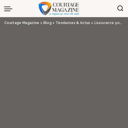
Panneau de gestion des cookies
Courtage Magazine
>
Blog
>
Tendances & Actus
>
L’assurance pour animaux, ça vaut le « coût »?