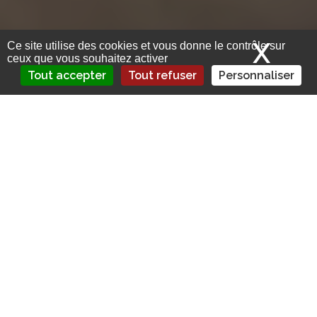
X
Mas
Ce site utilise des cookies et vous donne le contrôle sur
ceux que vous souhaitez activer
Tout accepter
Tout refuser
Personnaliser
Costco, Desjardins, Trupanion : des
compagnies offrent désormais
l’assurance accident et maladie pour
votre chien ou votre chat, afin que vous
soyez en mesure de faire face aux
imprévus. C’est un pensez-y-bien.