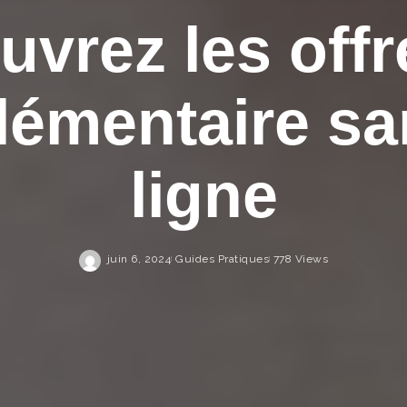
uvrez les offr
émentaire sa
ligne
juin 6, 2024
Guides Pratiques
778 Views