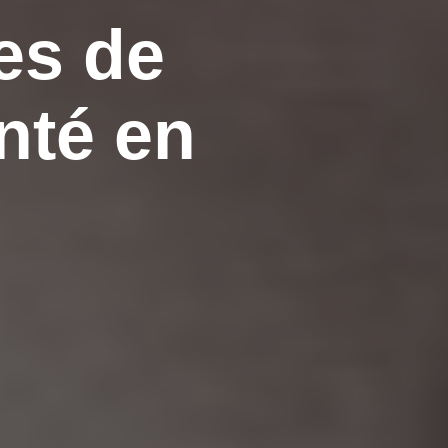
es de
nté en