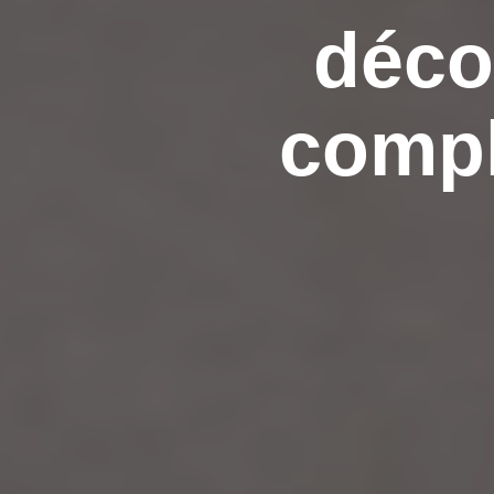
déco
compl