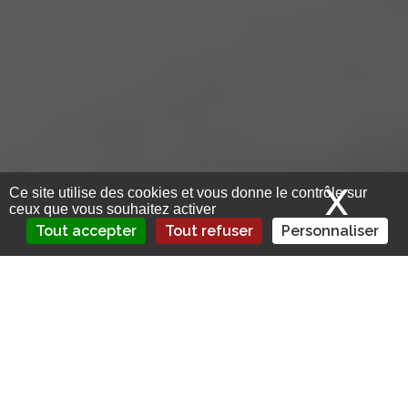
X
Mas
Ce site utilise des cookies et vous donne le contrôle sur
ceux que vous souhaitez activer
Tout accepter
Tout refuser
Personnaliser
L’agrément en poche, Insurem France
(Finare) s’apprête à récupérer les