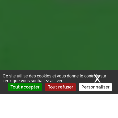
X
Mas
Ce site utilise des cookies et vous donne le contrôle sur
ceux que vous souhaitez activer
Tout accepter
Tout refuser
Personnaliser
Un Contexte Changeant pour les Entreprises de
l’Assurance