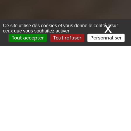
X
Mas
Ce site utilise des cookies et vous donne le contrôle sur
ceux que vous souhaitez activer
Tout accepter
Tout refuser
Personnaliser
Le courtier de réassurance Aon
Reinsurance Solutions se dote d’un
nouveau directeur général en France,
pour succéder à Catherine… – Les
distributeurs