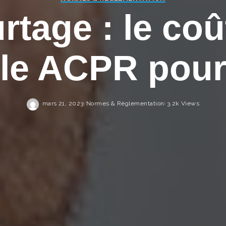
rtage : le coû
ôle ACPR pour
mars 21, 2023
Normes & Règlementation
3.2k Views