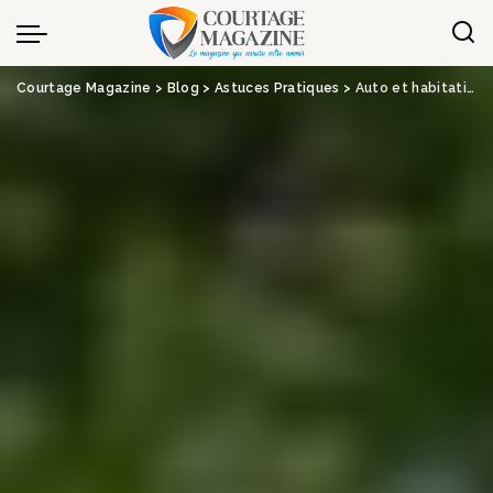
Panneau de gestion des cookies
Courtage Magazine
>
Blog
>
Astuces Pratiques
>
Auto et habitation : un assureur augmente à deux reprises ses tarifs en 2023