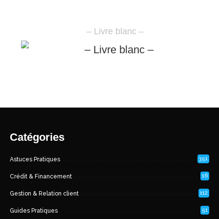
– Livre blanc –
Catégories
351
Astuces Pratiques
16
Crédit & Financement
112
Gestion & Relation client
51
Guides Pratiques