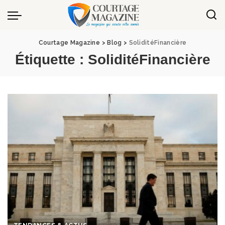
Panneau de gestion des cookies
Courtage Magazine
>
Blog
>
SoliditéFinancière
Étiquette :
SoliditéFinancière