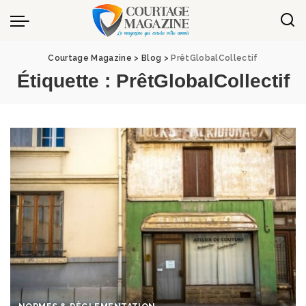
Panneau de gestion des cookies
Courtage Magazine
>
Blog
>
PrêtGlobalCollectif
Étiquette :
PrêtGlobalCollectif