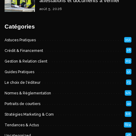
attestations et documents à vérifier
août 5, 2026
Catégories
351
Astuces Pratiques
16
Crédit & Financement
113
Gestion & Relation client
51
Guides Pratiques
23
Le choix de l'éditeur
121
Normes & Règlementation
44
Portraits de courtiers
88
Stratégies Marketing & Com
624
Tendances & Actus
48
Uncategorized