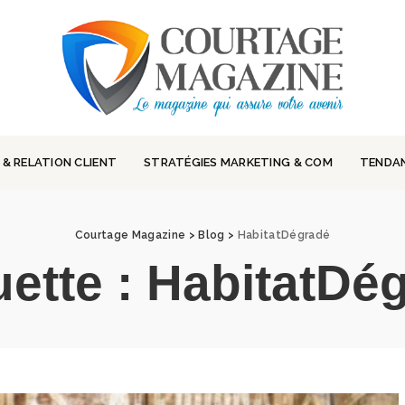
 & RELATION CLIENT
STRATÉGIES MARKETING & COM
TENDA
Courtage Magazine
>
Blog
>
HabitatDégradé
uette :
HabitatDé