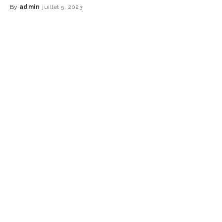
By
admin
juillet 5, 2023
Posted
by