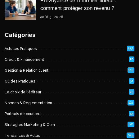
Prévoyance de l’infirmier libéral :
comment protéger son revenu ?
août 5, 2026
Catégories
351
Astuces Pratiques
16
Crédit & Financement
112
Gestion & Relation client
51
Guides Pratiques
23
Le choix de l'éditeur
121
Normes & Règlementation
43
Portraits de courtiers
88
Stratégies Marketing & Com
624
Tendances & Actus