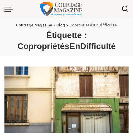
Panneau de gestion des cookies
Courtage Magazine
>
Blog
>
CopropriétésEnDifficulté
Étiquette :
CopropriétésEnDifficulté