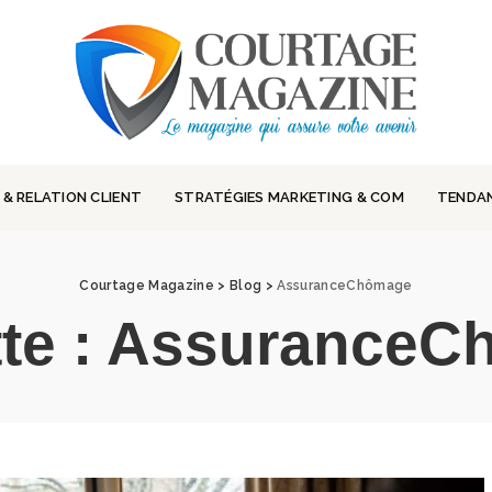
 & RELATION CLIENT
STRATÉGIES MARKETING & COM
TENDA
Courtage Magazine
>
Blog
>
AssuranceChômage
te :
AssuranceC