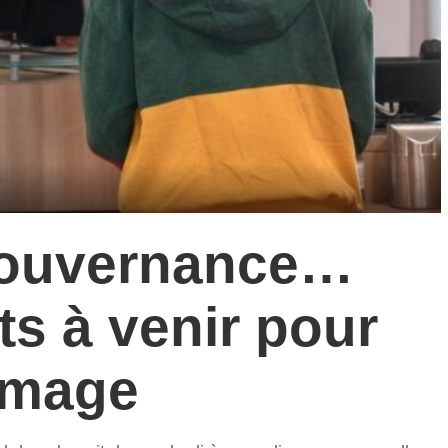
gouvernance…
s à venir pour
ômage