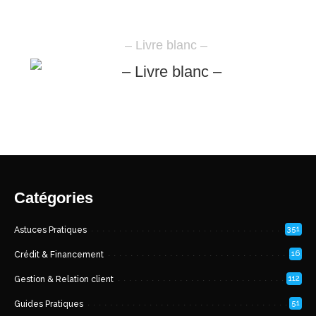
– Livre blanc –
Catégories
351
Astuces Pratiques
16
Crédit & Financement
112
Gestion & Relation client
51
Guides Pratiques