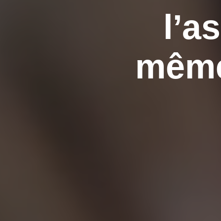
l’a
même