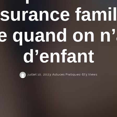
ssurance famil
 quand on n’
d’enfant
juillet 10, 2023
Astuces Pratiques
673 Views