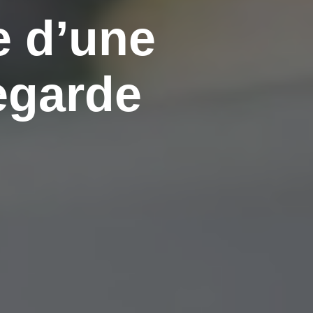
e d’une
egarde