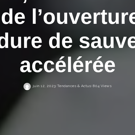
e l’ouvertur
dure de sauv
accélérée
juin 12, 2023
Tendances & Actus
804 Views