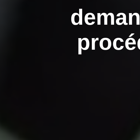
demand
procé