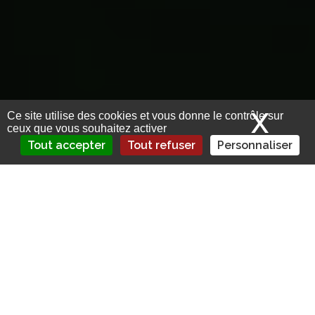
X
Mas
Ce site utilise des cookies et vous donne le contrôle sur
ceux que vous souhaitez activer
Tout accepter
Tout refuser
Personnaliser
Le taux d’équipement des PME et TPE
en assurance cyber stagne sous les 3 %.
Et ce malgré les investissements de la