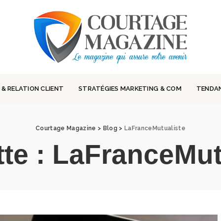
 & RELATION CLIENT
STRATÉGIES MARKETING & COM
TENDA
Courtage Magazine
>
Blog
>
LaFranceMutualiste
tte :
LaFranceMut