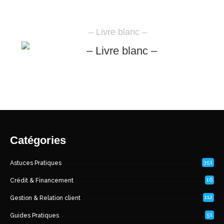
– Livre blanc –
Catégories
351
Astuces Pratiques
16
Crédit & Financement
112
Gestion & Relation client
51
Guides Pratiques