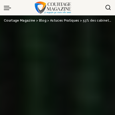
Panneau de gestion des cookies
Courtage Magazine
>
Blog
>
Astuces Pratiques
>
53% des cabinets de courtage français ont été victimes d’une attaque cyber