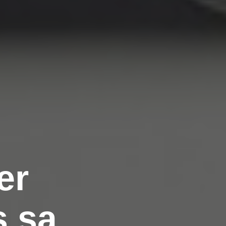
er
s sa