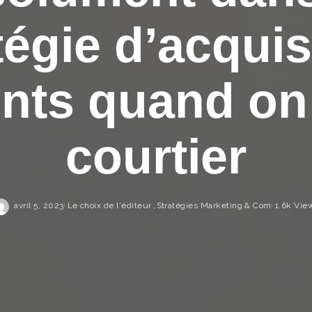
tégie d’acquis
ents quand on
courtier
avril 5, 2023
Le choix de l'éditeur
Stratégies Marketing & Com
1.6k Vie