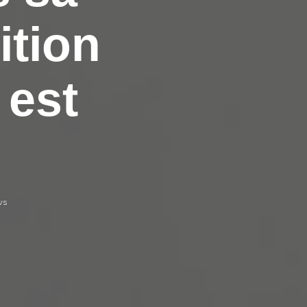
ition
 est
ws