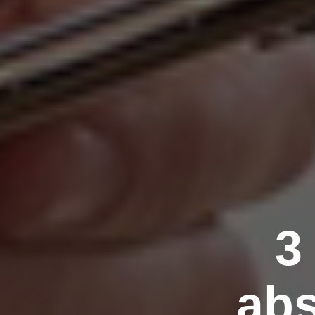
3
abs