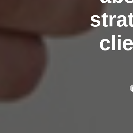
stra
cli