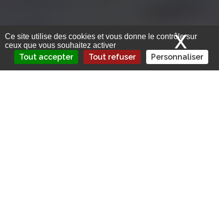
X
Mas
Ce site utilise des cookies et vous donne le contrôle sur
ceux que vous souhaitez activer
Tout accepter
Tout refuser
Personnaliser
La Fédération des agents généraux
d’assurance, Agéa, publie un livre blanc
sur les enjeux assurantiels liés au climat.
Risques climatiques : les agents généraux aussi
veulent faire entendre leur voix