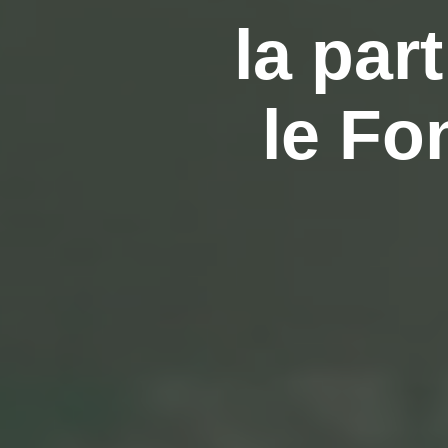
la par
le Fo