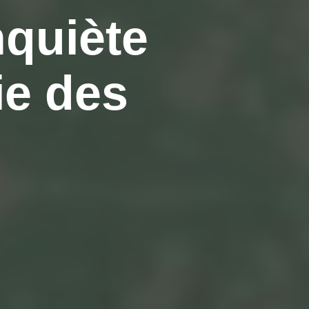
nquiète
ie des