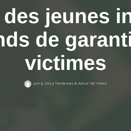
t des jeunes i
nds de garant
victimes
juin 9, 2023
Tendances & Actus
797 Views